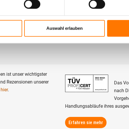
Sehen Sie in unserem Videochannel:
Ra
Lauschabwehr. Ein echter Einsatz.
Auswahl erlauben
n ist unser wichtigster
nd Rezensionen unserer
Das Vo
e
hier
.
nach DI
Vorgeh
Handlungsabläufe ihres ausgewä
Erfahren sie mehr