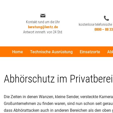
Zum
Inhalt
Kontakt rund um die Uhr
kostenlose telefonische
beratung@lentz.de
springen
0800 – 88 33
Antwort innnerh. von 24 Std.
Home
Technische Ausrüstung
Einsatzorte
Ab
Kontakt rund um die Uhr
kostenlose telefonische
beratung@lentz.de
0800 – 88 33
Antwort innnerh. von 24 Std.
Abhörschutz im Privatbere
Die Zeiten in denen Wanzen, kleine Sender, versteckte Kamera
Großunternehmen zu finden waren, sind nun schon seit geraum
dass Abhörattacken auch in anderen Bereichen als den oben ge