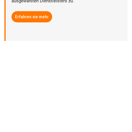
ausgewählten Dienstleisters zu.
Erfahren sie mehr
► Datenschutz
► Rechtliche Hinweise
► Sitemap
► Anbieterkennzeichnung | Impressum
► Abmahnungsbestimmungen
► AGB
Copyright © by
Lentz GmbH & Co. KG / Lentz Gruppe®
.