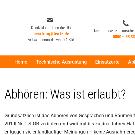
Zum
Inhalt
Kontakt rund um die Uhr
kostenlose telefonische
springen
beratung@lentz.de
0800 – 88 33
Antwort innnerh. von 24 Std.
Home
Technische Ausrüstung
Einsatzorte
Ab
Kontakt rund um die Uhr
kostenlose telefonische
beratung@lentz.de
0800 – 88 33
Antwort innnerh. von 24 Std.
Abhören: Was ist erlaubt?
Grundsätzlich ist das Abhören von Gesprächen und Räumen fü
201 II Nr. 1 StGB verboten und wird mit bis zu drei Jahren Haft
entgegen vieler landläufiger Meinungen – keine Ausnahmereg