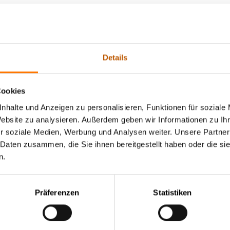
rgane – solche Abhörmaßnahmen immer eines richt
erteilt, wenn der Verdacht begründet ist, dass durch diese Maßn
fgeklärt werden können, oder beweiserhebliche Sachverhalte auf
Details
Hier greift unser Technischer Abschirmdienst als Beweisnothelf
Cookies
nhalte und Anzeigen zu personalisieren, Funktionen für soziale
Website zu analysieren. Außerdem geben wir Informationen zu I
r Überwachung mit technischen H
r soziale Medien, Werbung und Analysen weiter. Unsere Partner
 Daten zusammen, die Sie ihnen bereitgestellt haben oder die s
n.
le: Bundesamt für Justiz – Statistische Bibliothek – Fachserie
Präferenzen
Statistiken
2000 bis 2023