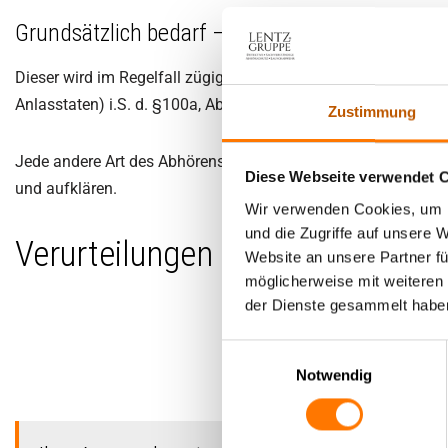
Grundsätzlich bedarf – auch für staatliche O
Dieser wird im Regelfall zügig durch den Ermittlungsrichter 
Anlasstaten) i.S. d. §100a, Abs. 2 und §138, Abs. 1 StGB. au
Zustimmung
Jede andere Art des Abhörens ist – ausnahmslos – strafbar! 
Diese Webseite verwendet 
und aufklären.
Wir verwenden Cookies, um I
und die Zugriffe auf unsere 
Verurteilungen wegen heimliche
Website an unsere Partner fü
möglicherweise mit weiteren
der Dienste gesammelt habe
Quel
Einwilligungsauswahl
Notwendig