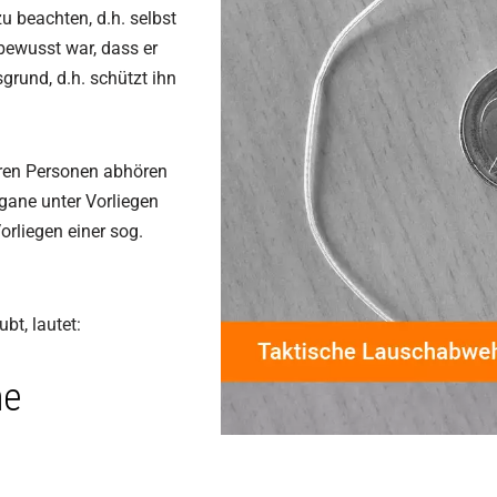
u beachten, d.h. selbst
bewusst war, dass er
grund, d.h. schützt ihn
deren Personen abhören
rgane unter Vorliegen
rliegen einer sog.
bt, lautet:
ne