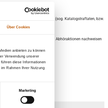
erlichen Beschlusses.
ahmen schwerwiegende Straftaten (sog. Katalogstraftaten, bzw.
geklärt werden können.
Über Cookies
er ein und kann solche strafbaren Abhöraktionen nachweisen
 Medien anbieten zu können
hrer Verwendung unserer
ilfsmitteln
 führen diese Informationen
ie im Rahmen Ihrer Nutzung
 10/3
Marketing