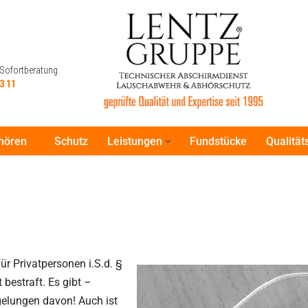
 Sofortberatung
3 11
hören
Schutz
Leistungen
Fundstücke
Qualitä
 Sofortberatung
3 11
r Privatpersonen i.S.d. §
 bestraft. Es gibt –
elungen davon! Auch ist