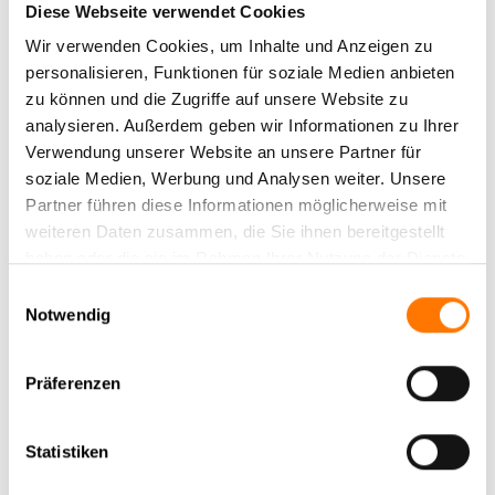
Diese Webseite verwendet Cookies
Nachrichtentechniker
Wir verwenden Cookies, um Inhalte und Anzeigen zu
personalisieren, Funktionen für soziale Medien anbieten
zu können und die Zugriffe auf unsere Website zu
analysieren. Außerdem geben wir Informationen zu Ihrer
Verwendung unserer Website an unsere Partner für
soziale Medien, Werbung und Analysen weiter. Unsere
Partner führen diese Informationen möglicherweise mit
weiteren Daten zusammen, die Sie ihnen bereitgestellt
Mara Buschmann
haben oder die sie im Rahmen Ihrer Nutzung der Dienste
Master in Forensic Science
gesammelt haben.
Einwilligungsauswahl
Notwendig
Präferenzen
Statistiken
Lars Neuhoff