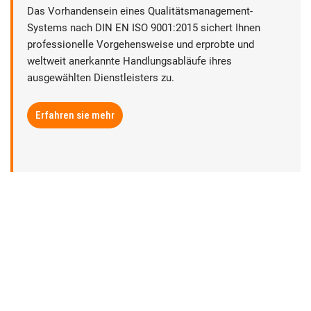
Das Vorhandensein eines Qualitätsmanagement-
Systems nach DIN EN ISO 9001:2015 sichert Ihnen
professionelle Vorgehensweise und erprobte und
weltweit anerkannte Handlungsabläufe ihres
ausgewählten Dienstleisters zu.
Erfahren sie mehr
► Datenschutz
► Rechtliche Hinweise
► Sitemap
► Anbieterkennzeichnung | Impressum
► Abmahnungsbestimmungen
► AGB