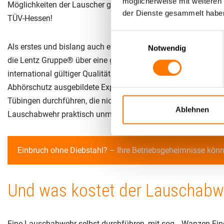
möglicherweise mit weiteren
Möglichkeiten der Lauscher geht. Auch dies überwacht für Si
der Dienste gesammelt habe
TÜV-Hessen!
Einwilligungsauswahl
Als erstes und bislang auch einziges (Stand: 03/2013)
deuts
Notwendig
die Lentz Gruppe® über eine gültige Zertifizierung nach
DIN E
international gültiger Qualitätsstandards auch in diesem ansp
Abhörschutz ausgebildete Experten ihren Auftrag einer Laus
Tübingen durchführen, die nicht nur über das notwendige Kno
Ablehnen
Lauschabwehr praktisch unmöglich ist.
Einbruch ohne Diebstahl? –
Ihre Betriebsgeheimnisse könnt
Und was kostet der Lauschabw
Eine Lauschabwehr selbst durchführen, mit sog. „Wanzen-Finde