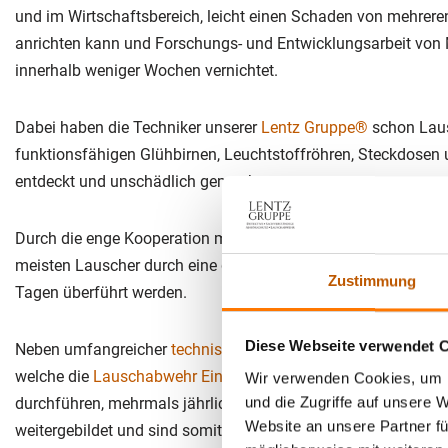
und im Wirtschaftsbereich, leicht einen Schaden von mehrere
anrichten kann und Forschungs- und Entwicklungsarbeit von
innerhalb weniger Wochen vernichtet.
Dabei haben die Techniker unserer
Lentz Gruppe®
schon Lausc
funktionsfähigen Glühbirnen, Leuchtstoffröhren, Steckdosen 
entdeckt und unschädlich gemacht.
Durch die enge Kooperation mit der weltweit tätigen
Lentz Gr
meisten Lauscher durch eine gezielte Nachobservation innerha
Zustimmung
Tagen überführt werden.
Diese Webseite verwendet 
Neben umfangreicher
technischer Ausrüstung
, werden die Tec
welche die
Lauschabwehr Einsätze
bei den Mandanten der Le
Wir verwenden Cookies, um I
und die Zugriffe auf unsere 
durchführen, mehrmals jährlich durch interne und externe Sc
Website an unsere Partner fü
weitergebildet und sind somit jederzeit Up-to-Date, wenn es