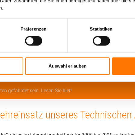
 Daten zusammen, die Sie ihnen bereitgestellt haben oder die s
e bei uns im Hause der
n.
ches Unternehmen
verfügt
Präferenzen
Statistiken
N ISO 9001:2015
durch den TÜV-Hessen im Bereich „Lauschabwe
ruchsvollen Bereich jederzeit gewährleistet ist und sichergestell
chabwehr in Tübingen , bzw. einer Abhörschutzmaßnahme in Tübi
w-How verfügen, sondern auch über das dafür erforderliche, pro
Auswahl erlauben
en gefährdet sein. Lesen Sie hier!
ehreinsatz unseres Technischen
r“, die es im Internet hundertfach für 200€ bis 700€ zu kaufen