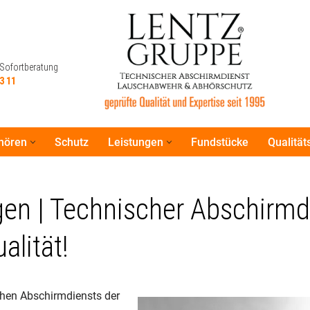
 Sofortberatung
3 11
hören
Schutz
Leistungen
Fundstücke
Qualitä
 Sofortberatung
3 11
gen | Technischer Abschirmd
lität!
chen Abschirmdiensts der