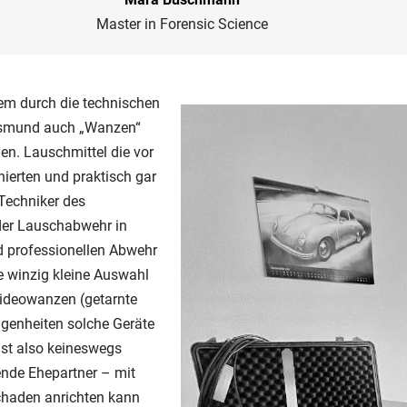
Master in Forensic Science
rem durch die technischen
olksmund auch „Wanzen“
en. Lauschmittel die vor
ierten und praktisch gar
 Techniker des
der Lauschabwehr in
d professionellen Abwehr
e winzig kleine Auswahl
Videowanzen (getarnte
genheiten solche Geräte
 ist also keineswegs
ende Ehepartner – mit
chaden anrichten kann