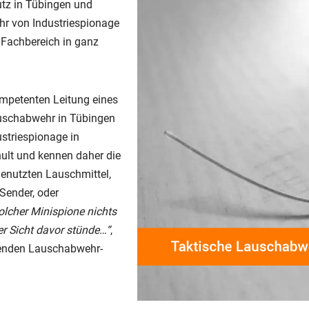
tz in Tübingen und
r von Industriespionage
 Fachbereich in ganz
ompetenten Leitung eines
auschabwehr in Tübingen
striespionage in
ult und kennen daher die
genutzten Lauschmittel,
 Sender, oder
solcher Minispione nichts
er Sicht davor stünde…“
,
itenden Lauschabwehr-