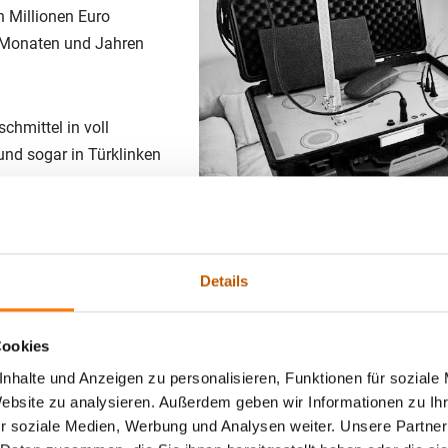
n Millionen Euro
 Monaten und Jahren
hmittel in voll
und sogar in Türklinken
uppe
® können die
lb von drei bis sechs
Details
Cookies
hniker und Elektroniker,
ntz Gruppe® in Tübingen
nhalte und Anzeigen zu personalisieren, Funktionen für soziale
Website zu analysieren. Außerdem geben wir Informationen zu I
hulungen aus- und
r soziale Medien, Werbung und Analysen weiter. Unsere Partner
 um neue Techniken und