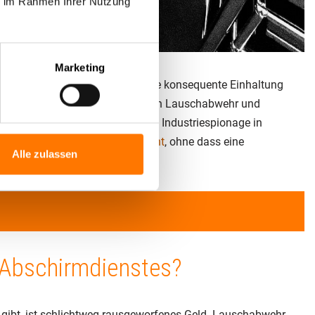
ie im Rahmen Ihrer Nutzung
Marketing
hr + Abhörschutz“ , so dass die konsequente Einhaltung
t ist, dass wirklich für den Bereich Lauschabwehr und
ngen , bzw. die Aufdeckung von Industriespionage in
fessionelle
technische Equipment
, ohne dass eine
Alle zulassen
 Abschirmdienstes?
 gibt, ist schlichtweg rausgeworfenes Geld. Lauschabwehr,