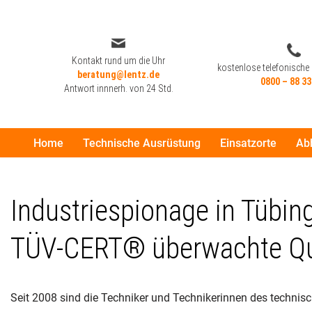
Zum
Inhalt
Kontakt rund um die Uhr
kostenlose telefonische
beratung@lentz.de
springen
0800 – 88 33
Antwort innnerh. von 24 Std.
Home
Technische Ausrüstung
Einsatzorte
Ab
Kontakt rund um die Uhr
kostenlose telefonische
beratung@lentz.de
0800 – 88 33
Antwort innnerh. von 24 Std.
Industriespionage in Tübin
TÜV-CERT® überwachte Qua
Seit 2008 sind die Techniker und Technikerinnen des technis