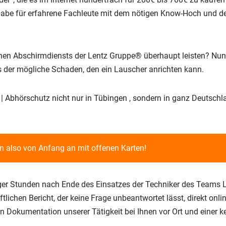
gabe für erfahrene Fachleute mit dem nötigen Know-Hoch und 
schen Abschirmdiensts der Lentz Gruppe® überhaupt leisten? Nun
s der mögliche Schaden, den ein Lauscher anrichten kann.
Abhörschutz nicht nur in Tübingen , sondern in ganz Deutschlan
en also von Anfang an mit offenen Karten!
niger Stunden nach Ende des Einsatzes der Techniker des Teams
ichen Bericht, der keine Frage unbeantwortet lässt, direkt onl
en Dokumentation unserer Tätigkeit bei Ihnen vor Ort und einer 