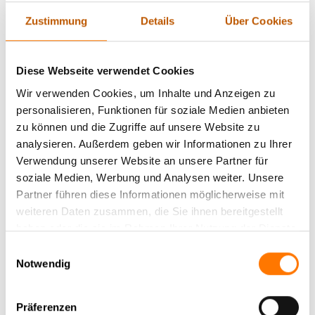
Als erstes und bislang auch einziges (Stand: 03/2013)
Zustimmung
Details
Über Cookies
deutsches Unternehmen
verfügt die Lentz Gruppe® über eine
gültige Zertifizierung nach
DIN EN ISO 9001:2015
durch den
TÜV-Hessen im Bereich „Lauschabwehr + Abhörschutz“ , so
Diese Webseite verwendet Cookies
dass die konsequente Einhaltung international gültiger
Qualitätsstandards auch in diesem anspruchsvollen Bereich
Wir verwenden Cookies, um Inhalte und Anzeigen zu
jederzeit gewährleistet ist und sichergestellt ist, dass wirklich
personalisieren, Funktionen für soziale Medien anbieten
für den Bereich Lauschabwehr und Abhörschutz ausgebildete
zu können und die Zugriffe auf unsere Website zu
Experten ihren Auftrag einer Lauschabwehr in Viersen , bzw.
analysieren. Außerdem geben wir Informationen zu Ihrer
einer Abhörschutzmaßnahme in Viersen , bzw. die Aufdeckung
Verwendung unserer Website an unsere Partner für
von Industriespionage in Viersen durchführen, die nicht nur
soziale Medien, Werbung und Analysen weiter. Unsere
über das notwendige Know-How verfügen, sondern auch über
Partner führen diese Informationen möglicherweise mit
das dafür erforderliche, professionelle
technische Equipment
,
weiteren Daten zusammen, die Sie ihnen bereitgestellt
ohne dass eine Lauschabwehr praktisch unmöglich ist.
haben oder die sie im Rahmen Ihrer Nutzung der Dienste
gesammelt haben.
Einwilligungsauswahl
Notwendig
Einbruch ohne Diebstahl? –
Ihre Betriebsgeheimnisse
könnten gefährdet sein. Lesen Sie hier!
Präferenzen