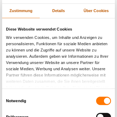
untergraben. Unternehmen müssen sich der Tatsache bewusst
sein, dass ihre sensiblen Gespräche und Daten ein attraktives
Zustimmung
Details
Über Cookies
Ziel für Spione und Cyberkriminelle darstellen. Technologische
Lösungen wie verschlüsselte Kommunikationsmittel und
spezielle Abhörschutzgeräte sind daher unabdingbar, um
Diese Webseite verwendet Cookies
diesen Risiken entgegenzuwirken. Doch der Einsatz dieser
Wir verwenden Cookies, um Inhalte und Anzeigen zu
Technologien allein reicht nicht aus. Es ist ebenso wichtig,
personalisieren, Funktionen für soziale Medien anbieten
rechtliche Rahmenbedingungen zu beachten und geschultes
zu können und die Zugriffe auf unsere Website zu
Personal im Umgang mit Sicherheitsmaßnahmen zu haben.
analysieren. Außerdem geben wir Informationen zu Ihrer
Nur eine umfassende Strategie, die sowohl technische als
Verwendung unserer Website an unsere Partner für
auch menschliche Faktoren berücksichtigt, kann wirksam vor
soziale Medien, Werbung und Analysen weiter. Unsere
den drohenden Gefahren schützen und die
Partner führen diese Informationen möglicherweise mit
Unternehmenssicherheit erheblich steigern.
weiteren Daten zusammen, die Sie ihnen bereitgestellt
haben oder die sie im Rahmen Ihrer Nutzung der Dienste
2. Die Bedrohung durch Abhörmaßnahmen:
gesammelt haben.
Einwilligungsauswahl
Risiken für Unternehmen und Privatsphäre
Notwendig
Abhörmaßnahmen sind eine ernsthafte Gefahr, die
Präferenzen