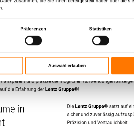
 Daten zusammen, die Sie ihnen bereitgestellt haben oder die s
t bei uns an erster Stelle – keine Subunternehmer, nur interne Ex
n.
 setzen auf unsere Expertise im Bereich Lauschabwehr und Abh
Präferenzen
Statistiken
nlicher Kostenkalkulator für Lau
Lauschabwehr in Baden-Baden entstehen könnten? Mit dem koste
Auswahl erlauben
 transparent und präzise die möglichen Aufwendungen anzeigen. 
 auf die Erfahrung der
Lentz Gruppe®
!
ume in
Die
Lentz Gruppe®
setzt auf e
sicher und zuverlässig aufzuspü
ht
Präzision und Vertraulichkeit: