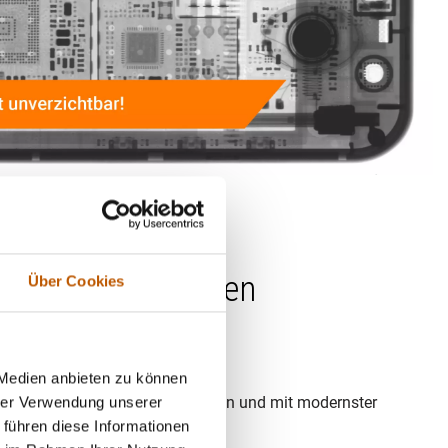
gjährige Erfahrung.
ehr in Baden-Baden
Über Cookies
 regelmäßig überprüft vom TÜV.
 Medien anbieten zu können
n, die regelmäßig geschult werden und mit modernster
hrer Verwendung unserer
 führen diese Informationen