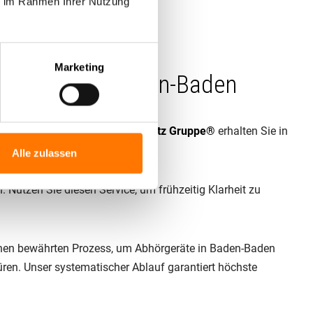
ie im Rahmen Ihrer Nutzung
perten.
örschutz.
Marketing
schabwehr in Baden-Baden
nlosen Kostenkalkulator der
Lentz Gruppe®
erhalten Sie in
Alle zulassen
Nutzen Sie diesen Service, um frühzeitig Klarheit zu
inen bewährten Prozess, um Abhörgeräte in Baden-Baden
ren. Unser systematischer Ablauf garantiert höchste