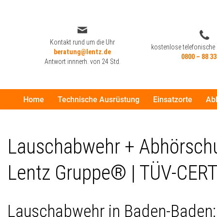
Zum
Inhalt
Kontakt rund um die Uhr
kostenlose telefonische
beratung@lentz.de
springen
0800 – 88 33
Antwort innnerh. von 24 Std.
Home
Technische Ausrüstung
Einsatzorte
Ab
Kontakt rund um die Uhr
kostenlose telefonische
beratung@lentz.de
0800 – 88 33
Antwort innnerh. von 24 Std.
Lauschabwehr + Abhörschut
Lentz Gruppe® | TÜV-CERT
Lauschabwehr in Baden-Baden: 