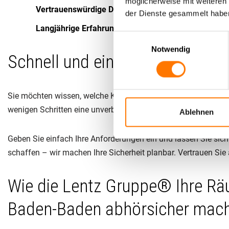
möglicherweise mit weiteren
Vertrauenswürdige Diskretion:
Ihre Privatsphäre steh
der Dienste gesammelt habe
Langjährige Erfahrung:
Zahlreiche zufriedene Kunden
Einwilligungsauswahl
Notwendig
Schnell und einfach: Ihr persö
Sie möchten wissen, welche Kosten für eine professionelle 
wenigen Schritten eine unverbindliche Einschätzung.
Ablehnen
Geben Sie einfach Ihre Anforderungen ein und lassen Sie sich
schaffen – wir machen Ihre Sicherheit planbar. Vertrauen Sie
Wie die Lentz Gruppe® Ihre Rä
Baden-Baden abhörsicher mac