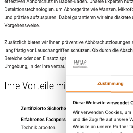
effektiven Abhörschutz in Baden-Baden. Unsere Experten nut
Detektionstechnologien, um Abhörgeräte wie Wanzen, Mikrof
und präzise aufzuspüren. Dabei garantieren wir eine diskrete 
Vorgehensweise.
Zusätzlich bieten wir Ihnen präventive Abhörschutzlösungen 
langfristig vor Lauschangriffen schützen. Ob durch die Absc
Bereiche oder den Einsatz spezieller Sicherheitstechnologien 
Umgebung, in der Ihre vertraulichen Gespräche sicher sind. V
Ihre Vorteile mit der Lentz Gr
Zustimmung
Diese Webseite verwendet 
Zertifizierte Sicherheit:
Wir arbeiten nach der DIN EN
Wir verwenden Cookies, um I
Erfahrenes Fachpersonal:
Unser Team besteht aus fe
und die Zugriffe auf unsere 
Website an unsere Partner fü
Technik arbeiten.