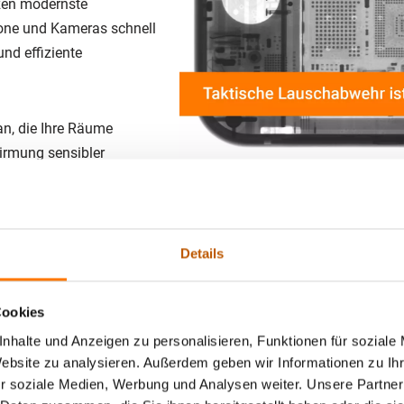
zen modernste
one und Kameras schnell
und effiziente
an, die Ihre Räume
hirmung sensibler
– wir schaffen eine
erlassen Sie sich auf höchste Qualitätsstandards und unsere lan
uppe®: Professionelle Lauschabw
Details
Cookies
 ISO 9001:2015 und erfüllen damit höchste Qualitätsansprüche,
nhalte und Anzeigen zu personalisieren, Funktionen für soziale
stangestellten erfahrenen, ausgebildeten Abhörschutztechniker
Website zu analysieren. Außerdem geben wir Informationen zu I
r soziale Medien, Werbung und Analysen weiter. Unsere Partner