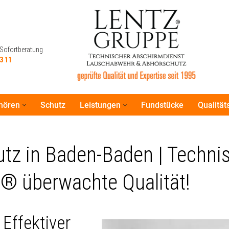
 Sofortberatung
3 11
hören
Schutz
Leistungen
Fundstücke
Qualitä
 Sofortberatung
3 11
z in Baden-Baden | Technis
® überwachte Qualität!
Effektiver