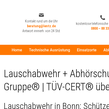
Zum
Inhalt
Kontakt rund um die Uhr
kostenlose telefonische
beratung@lentz.de
springen
0800 – 88 33
Antwort innnerh. von 24 Std.
Home
Technische Ausrüstung
Einsatzorte
Ab
Kontakt rund um die Uhr
kostenlose telefonische
beratung@lentz.de
0800 – 88 33
Antwort innnerh. von 24 Std.
Lauschabwehr + Abhörschut
Gruppe® | TÜV-CERT® über
Lauschabwehr in Bonn: Schütze