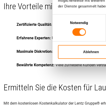
möglicherweise mit weiteren
Ihre Vorteile mit der Lentz Gr
der Dienste gesammelt habe
Einwilligungsauswahl
Notwendig
Zertifizierte Qualität:
Unsere Dienstleistungen sind n
Erfahrene Experten:
Unser Team besteht aus erfahren
Maximale Diskretion:
Wir garantieren absolute Vertra
Ablehnen
Bewährte Kompetenz:
Viele zufriedene Kunden vertra
Ermitteln Sie die Kosten für L
Mit dem kostenlosen Kostenkalkulator der Lentz Gruppe® erha