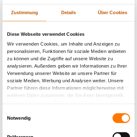
untergraben. Unternehmen müssen sich der Tatsache bewusst
sein, dass ihre sensiblen Gespräche und Daten ein attraktives
Zustimmung
Details
Über Cookies
Ziel für Spione und Cyberkriminelle darstellen. Technologische
Lösungen wie verschlüsselte Kommunikationsmittel und
spezielle Abhörschutzgeräte sind daher unabdingbar, um
Diese Webseite verwendet Cookies
diesen Risiken entgegenzuwirken. Doch der Einsatz dieser
Wir verwenden Cookies, um Inhalte und Anzeigen zu
Technologien allein reicht nicht aus. Es ist ebenso wichtig,
personalisieren, Funktionen für soziale Medien anbieten
rechtliche Rahmenbedingungen zu beachten und geschultes
zu können und die Zugriffe auf unsere Website zu
Personal im Umgang mit Sicherheitsmaßnahmen zu haben.
analysieren. Außerdem geben wir Informationen zu Ihrer
Nur eine umfassende Strategie, die sowohl technische als
Verwendung unserer Website an unsere Partner für
auch menschliche Faktoren berücksichtigt, kann wirksam vor
soziale Medien, Werbung und Analysen weiter. Unsere
den drohenden Gefahren schützen und die
Partner führen diese Informationen möglicherweise mit
Unternehmenssicherheit erheblich steigern.
weiteren Daten zusammen, die Sie ihnen bereitgestellt
haben oder die sie im Rahmen Ihrer Nutzung der Dienste
2. Die Bedrohung durch Abhörmaßnahmen:
gesammelt haben.
Einwilligungsauswahl
Risiken für Unternehmen und Privatsphäre
Notwendig
Abhörmaßnahmen sind eine ernsthafte Gefahr, die
Präferenzen