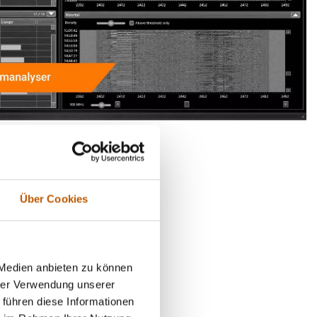
er Partner
Über Cookies
bestätigt.
 Medien anbieten zu können
zu gewährleisten.
hrer Verwendung unserer
aulichkeit.
 führen diese Informationen