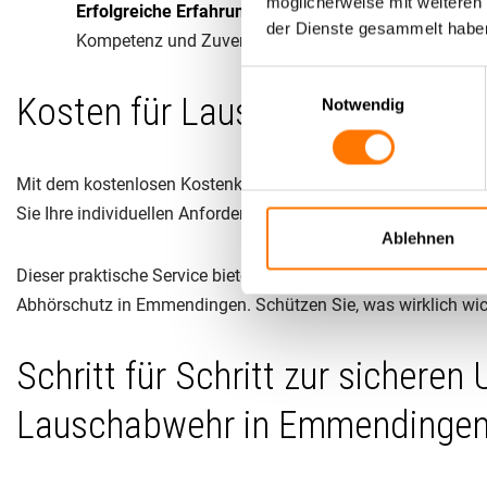
möglicherweise mit weiteren
Erfolgreiche Erfahrung:
Unsere 30-jährige Erfahrung 
der Dienste gesammelt habe
Kompetenz und Zuverlässigkeit.
Einwilligungsauswahl
Kosten für Lauschabwehr in Em
Notwendig
Mit dem kostenlosen Kostenkalkulator der
Lentz Gruppe®
erh
Sie Ihre individuellen Anforderungen ein und lassen Sie sich 
Ablehnen
Dieser praktische Service bietet Ihnen Transparenz und hilft
Abhörschutz in Emmendingen. Schützen Sie, was wirklich wich
Schritt für Schritt zur sichere
Lauschabwehr in Emmendinge