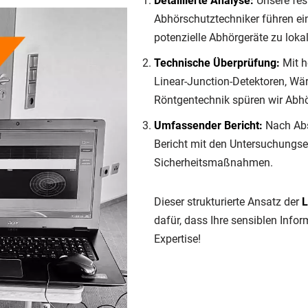
Detaillierte Analyse:
Unsere fes
Abhörschutztechniker führen e
potenzielle Abhörgeräte zu lokal
Technische Überprüfung:
Mit h
Linear-Junction-Detektoren, Wä
Röntgentechnik spüren wir Abhö
Umfassender Bericht:
Nach Abs
Bericht mit den Untersuchungse
Sicherheitsmaßnahmen.
Dieser strukturierte Ansatz der
L
dafür, dass Ihre sensiblen Info
Expertise!