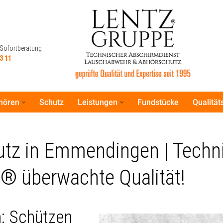
 Sofortberatung
3 11
hören
Schutz
Leistungen
Fundstücke
Qualitä
 Sofortberatung
3 11
tz in Emmendingen | Techni
® überwachte Qualität!
: Schützen