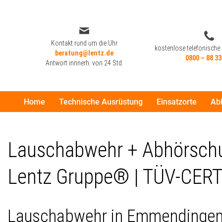
Zum
Inhalt
Kontakt rund um die Uhr
kostenlose telefonische
beratung@lentz.de
springen
0800 – 88 33
Antwort innnerh. von 24 Std.
Home
Technische Ausrüstung
Einsatzorte
Ab
Kontakt rund um die Uhr
kostenlose telefonische
beratung@lentz.de
0800 – 88 33
Antwort innnerh. von 24 Std.
Lauschabwehr + Abhörschu
Lentz Gruppe® | TÜV-CERT
Lauschabwehr in Emmendingen