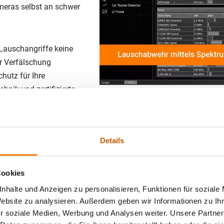
meras selbst an schwer
Lauschangriffe keine
r Verfälschung
hutz für Ihre
hnik und zertifizierte
 Emmendingen Ihr vertrauensvoll
Details
Cookies
N ISO 9001:2015 zertifiziert und durch jährliche TÜV-Prüfungen 
nhalte und Anzeigen zu personalisieren, Funktionen für soziale
schrittlichste Ausrüstung, um präzise und effektive Ergebnisse 
Website zu analysieren. Außerdem geben wir Informationen zu I
ne den Einsatz von Subunternehmern sichern wir absolute Vertr
r soziale Medien, Werbung und Analysen weiter. Unsere Partner