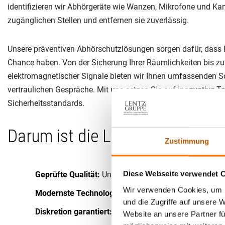
identifizieren wir Abhörgeräte wie Wanzen, Mikrofone und Ka
zugänglichen Stellen und entfernen sie zuverlässig.
Unsere präventiven Abhörschutzlösungen sorgen dafür, dass 
Chance haben. Von der Sicherung Ihrer Räumlichkeiten bis zu
elektromagnetischer Signale bieten wir Ihnen umfassenden Sc
vertraulichen Gespräche. Mit uns setzen Sie auf innovative Tec
Sicherheitsstandards.
Darum ist die Lentz Gruppe® in
Zustimmung
Diese Webseite verwendet 
Geprüfte Qualität:
Unsere Dienstleistungen sind DIN E
Wir verwenden Cookies, um I
Modernste Technologien:
Unsere Experten nutzen fort
und die Zugriffe auf unsere 
Diskretion garantiert:
Mit internen Fachkräften und oh
Website an unsere Partner fü