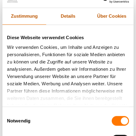
untergraben. Unternehmen müssen sich der Tatsache bewusst
sein, dass ihre sensiblen Gespräche und Daten ein attraktives
Zustimmung
Details
Über Cookies
Ziel für Spione und Cyberkriminelle darstellen. Technologische
Lösungen wie verschlüsselte Kommunikationsmittel und
spezielle Abhörschutzgeräte sind daher unabdingbar, um
Diese Webseite verwendet Cookies
diesen Risiken entgegenzuwirken. Doch der Einsatz dieser
Wir verwenden Cookies, um Inhalte und Anzeigen zu
Technologien allein reicht nicht aus. Es ist ebenso wichtig,
personalisieren, Funktionen für soziale Medien anbieten
rechtliche Rahmenbedingungen zu beachten und geschultes
zu können und die Zugriffe auf unsere Website zu
Personal im Umgang mit Sicherheitsmaßnahmen zu haben.
analysieren. Außerdem geben wir Informationen zu Ihrer
Nur eine umfassende Strategie, die sowohl technische als
Verwendung unserer Website an unsere Partner für
auch menschliche Faktoren berücksichtigt, kann wirksam vor
soziale Medien, Werbung und Analysen weiter. Unsere
den drohenden Gefahren schützen und die
Partner führen diese Informationen möglicherweise mit
Unternehmenssicherheit erheblich steigern.
weiteren Daten zusammen, die Sie ihnen bereitgestellt
haben oder die sie im Rahmen Ihrer Nutzung der Dienste
2. Die Bedrohung durch Abhörmaßnahmen:
gesammelt haben.
Einwilligungsauswahl
Risiken für Unternehmen und Privatsphäre
Notwendig
Abhörmaßnahmen sind eine ernsthafte Gefahr, die