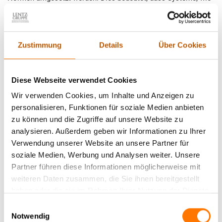
Kommunikations- und Datenspeicherungsprozesse,
regelmäßig auf Schwachstellen geprüft werden. Der TÜV
fungiert hierbei als unabhängige Instanz, die nicht nur die
Zustimmung
Details
Über Cookies
verwendeten Technologien bewertet, sondern auch
umfassende Schulungen für Mitarbeiter bereitstellt. So wird
eine Kultur des Sicherheitsbewusstseins gefördert, die die
Diese Webseite verwendet Cookies
gesamte Organisation durchdringt. Durch gezielte
Maßnahmen, wie die Implementierung von
Wir verwenden Cookies, um Inhalte und Anzeigen zu
Verschlüsselungstechnologien und regelmäßige Audits, wird
personalisieren, Funktionen für soziale Medien anbieten
das Risiko von unbefugtem Zugriff minimiert. Diese proaktive
zu können und die Zugriffe auf unsere Website zu
Herangehensweise stellt sicher, dass sowohl vertrauliche
analysieren. Außerdem geben wir Informationen zu Ihrer
Unternehmensinformationen als auch private Daten optimal
Verwendung unserer Website an unsere Partner für
geschützt sind. Investiere in TÜV-geprüfte Lösungen und
soziale Medien, Werbung und Analysen weiter. Unsere
schaffe damit eine vertrauensvolle Umgebung für alle
Partner führen diese Informationen möglicherweise mit
Beteiligten.
weiteren Daten zusammen, die Sie ihnen bereitgestellt
haben oder die sie im Rahmen Ihrer Nutzung der Dienste
2. Abhörsicherheit durch TÜV geprüfte Arbeit:
gesammelt haben.
Einwilligungsauswahl
Notwendig
Was bedeutet das konkret?