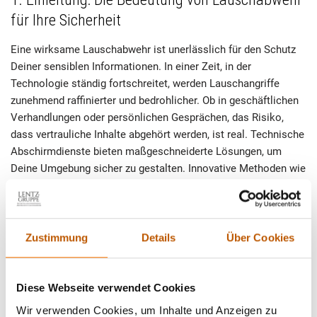
für Ihre Sicherheit
Eine wirksame Lauschabwehr ist unerlässlich für den Schutz
Deiner sensiblen Informationen. In einer Zeit, in der
Technologie ständig fortschreitet, werden Lauschangriffe
zunehmend raffinierter und bedrohlicher. Ob in geschäftlichen
Verhandlungen oder persönlichen Gesprächen, das Risiko,
dass vertrauliche Inhalte abgehört werden, ist real. Technische
Abschirmdienste bieten maßgeschneiderte Lösungen, um
Deine Umgebung sicher zu gestalten. Innovative Methoden wie
Störsender oder spezielle Materialien zur Schallabsorption
können entscheidend sein, um unbefugtes Lauschen zu
verhindern. Die Zusammenarbeit mit erfahrenen Experten auf
diesem Gebiet ermöglicht eine fundierte Analyse Deiner
Zustimmung
Details
Über Cookies
Sicherheitsbedürfnisse und die Implementierung effektiver
Gegenmaßnahmen. Praktische Tipps wie die regelmäßige
Überprüfung von Kommunikationsgeräten oder die Schulung
Diese Webseite verwendet Cookies
von Mitarbeitern sind wertvolle Schritte, um das Risiko von
Wir verwenden Cookies, um Inhalte und Anzeigen zu