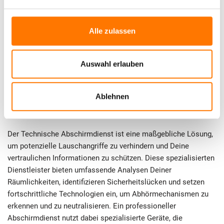
unerlässlich, um angemessene Sicherheitsvorkehrungen zu
treffen. Du solltest Dir der Methoden bewusst sein, die
Alle zulassen
verwendet werden, um Lauschangriffe durchzuführen, und
gleichzeitig Strategien entwickeln, um Dich effektiv zu
schützen. Denn nur wer informiert ist, kann proaktiv handeln
Auswahl erlauben
und seine sensiblen Informationen absichern.
3. Lauschabwehr durch Technischen
Ablehnen
Abschirmdienst: Was ist das?
Der Technische Abschirmdienst ist eine maßgebliche Lösung,
um potenzielle Lauschangriffe zu verhindern und Deine
vertraulichen Informationen zu schützen. Diese spezialisierten
Dienstleister bieten umfassende Analysen Deiner
Räumlichkeiten, identifizieren Sicherheitslücken und setzen
fortschrittliche Technologien ein, um Abhörmechanismen zu
erkennen und zu neutralisieren. Ein professioneller
Abschirmdienst nutzt dabei spezialisierte Geräte, die