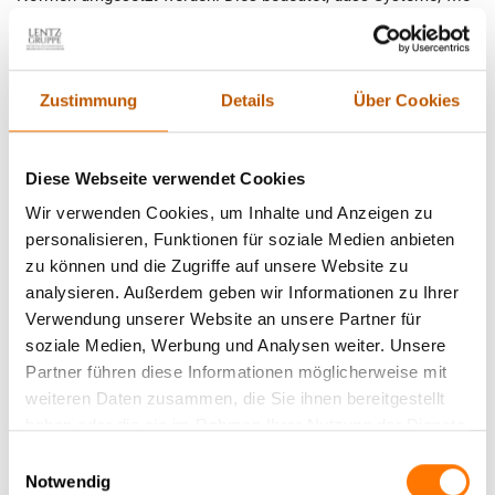
Kommunikations- und Datenspeicherungsprozesse,
regelmäßig auf Schwachstellen geprüft werden. Der TÜV
fungiert hierbei als unabhängige Instanz, die nicht nur die
Zustimmung
Details
Über Cookies
verwendeten Technologien bewertet, sondern auch
umfassende Schulungen für Mitarbeiter bereitstellt. So wird
eine Kultur des Sicherheitsbewusstseins gefördert, die die
Diese Webseite verwendet Cookies
gesamte Organisation durchdringt. Durch gezielte
Maßnahmen, wie die Implementierung von
Wir verwenden Cookies, um Inhalte und Anzeigen zu
Verschlüsselungstechnologien und regelmäßige Audits, wird
personalisieren, Funktionen für soziale Medien anbieten
das Risiko von unbefugtem Zugriff minimiert. Diese proaktive
zu können und die Zugriffe auf unsere Website zu
Herangehensweise stellt sicher, dass sowohl vertrauliche
analysieren. Außerdem geben wir Informationen zu Ihrer
Unternehmensinformationen als auch private Daten optimal
Verwendung unserer Website an unsere Partner für
geschützt sind. Investiere in TÜV-geprüfte Lösungen und
soziale Medien, Werbung und Analysen weiter. Unsere
schaffe damit eine vertrauensvolle Umgebung für alle
Partner führen diese Informationen möglicherweise mit
Beteiligten.
weiteren Daten zusammen, die Sie ihnen bereitgestellt
haben oder die sie im Rahmen Ihrer Nutzung der Dienste
2. Abhörsicherheit durch TÜV geprüfte Arbeit:
gesammelt haben.
Einwilligungsauswahl
Notwendig
Was bedeutet das konkret?