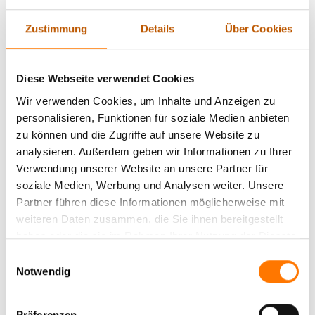
untergraben. Unternehmen müssen sich der Tatsache bewusst
sein, dass ihre sensiblen Gespräche und Daten ein attraktives
Zustimmung
Details
Über Cookies
Ziel für Spione und Cyberkriminelle darstellen. Technologische
Lösungen wie verschlüsselte Kommunikationsmittel und
spezielle Abhörschutzgeräte sind daher unabdingbar, um
Diese Webseite verwendet Cookies
diesen Risiken entgegenzuwirken. Doch der Einsatz dieser
Wir verwenden Cookies, um Inhalte und Anzeigen zu
Technologien allein reicht nicht aus. Es ist ebenso wichtig,
personalisieren, Funktionen für soziale Medien anbieten
rechtliche Rahmenbedingungen zu beachten und geschultes
zu können und die Zugriffe auf unsere Website zu
Personal im Umgang mit Sicherheitsmaßnahmen zu haben.
analysieren. Außerdem geben wir Informationen zu Ihrer
Nur eine umfassende Strategie, die sowohl technische als
Verwendung unserer Website an unsere Partner für
auch menschliche Faktoren berücksichtigt, kann wirksam vor
soziale Medien, Werbung und Analysen weiter. Unsere
den drohenden Gefahren schützen und die
Partner führen diese Informationen möglicherweise mit
Unternehmenssicherheit erheblich steigern.
weiteren Daten zusammen, die Sie ihnen bereitgestellt
haben oder die sie im Rahmen Ihrer Nutzung der Dienste
2. Die Bedrohung durch Abhörmaßnahmen:
gesammelt haben.
Einwilligungsauswahl
Risiken für Unternehmen und Privatsphäre
Notwendig
Abhörmaßnahmen sind eine ernsthafte Gefahr, die
Präferenzen