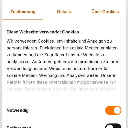
untergraben. Unternehmen müssen sich der Tatsache bewusst
sein, dass ihre sensiblen Gespräche und Daten ein attraktives
Zustimmung
Details
Über Cookies
Ziel für Spione und Cyberkriminelle darstellen. Technologische
Lösungen wie verschlüsselte Kommunikationsmittel und
spezielle Abhörschutzgeräte sind daher unabdingbar, um
Diese Webseite verwendet Cookies
diesen Risiken entgegenzuwirken. Doch der Einsatz dieser
Wir verwenden Cookies, um Inhalte und Anzeigen zu
Technologien allein reicht nicht aus. Es ist ebenso wichtig,
personalisieren, Funktionen für soziale Medien anbieten
rechtliche Rahmenbedingungen zu beachten und geschultes
zu können und die Zugriffe auf unsere Website zu
Personal im Umgang mit Sicherheitsmaßnahmen zu haben.
analysieren. Außerdem geben wir Informationen zu Ihrer
Nur eine umfassende Strategie, die sowohl technische als
Verwendung unserer Website an unsere Partner für
auch menschliche Faktoren berücksichtigt, kann wirksam vor
soziale Medien, Werbung und Analysen weiter. Unsere
den drohenden Gefahren schützen und die
Partner führen diese Informationen möglicherweise mit
Unternehmenssicherheit erheblich steigern.
weiteren Daten zusammen, die Sie ihnen bereitgestellt
haben oder die sie im Rahmen Ihrer Nutzung der Dienste
2. Die Bedrohung durch Abhörmaßnahmen:
gesammelt haben.
Einwilligungsauswahl
Risiken für Unternehmen und Privatsphäre
Notwendig
Abhörmaßnahmen sind eine ernsthafte Gefahr, die
Präferenzen