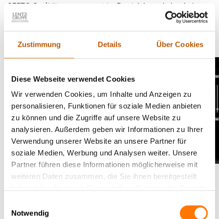
CERT® Qualitätsmanagement im Bereich Lauschabwehr |
Abhörschutz: Der technische Abschirmdienst der Lentz
Gruppe®.
Zustimmung
Details
Über Cookies
Diese Webseite verwendet Cookies
Wir verwenden Cookies, um Inhalte und Anzeigen zu
personalisieren, Funktionen für soziale Medien anbieten
zu können und die Zugriffe auf unsere Website zu
analysieren. Außerdem geben wir Informationen zu Ihrer
Verwendung unserer Website an unsere Partner für
soziale Medien, Werbung und Analysen weiter. Unsere
Partner führen diese Informationen möglicherweise mit
weiteren Daten zusammen, die Sie ihnen bereitgestellt
Gefahr im Verborgenen: So einfach lassen
haben oder die sie im Rahmen Ihrer Nutzung der Dienste
sich moderne Abhörgeräte in Ihrem
gesammelt haben.
Einwilligungsauswahl
Notwendig
Umfeld platzieren