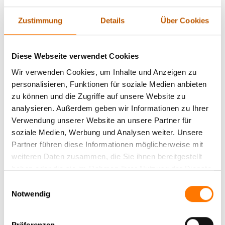
untergraben. Unternehmen müssen sich der Tatsache bewusst
sein, dass ihre sensiblen Gespräche und Daten ein attraktives
Zustimmung
Details
Über Cookies
Ziel für Spione und Cyberkriminelle darstellen. Technologische
Lösungen wie verschlüsselte Kommunikationsmittel und
spezielle Abhörschutzgeräte sind daher unabdingbar, um
Diese Webseite verwendet Cookies
diesen Risiken entgegenzuwirken. Doch der Einsatz dieser
Wir verwenden Cookies, um Inhalte und Anzeigen zu
Technologien allein reicht nicht aus. Es ist ebenso wichtig,
personalisieren, Funktionen für soziale Medien anbieten
rechtliche Rahmenbedingungen zu beachten und geschultes
zu können und die Zugriffe auf unsere Website zu
Personal im Umgang mit Sicherheitsmaßnahmen zu haben.
analysieren. Außerdem geben wir Informationen zu Ihrer
Nur eine umfassende Strategie, die sowohl technische als
Verwendung unserer Website an unsere Partner für
auch menschliche Faktoren berücksichtigt, kann wirksam vor
soziale Medien, Werbung und Analysen weiter. Unsere
den drohenden Gefahren schützen und die
Partner führen diese Informationen möglicherweise mit
Unternehmenssicherheit erheblich steigern.
weiteren Daten zusammen, die Sie ihnen bereitgestellt
haben oder die sie im Rahmen Ihrer Nutzung der Dienste
2. Die Bedrohung durch Abhörmaßnahmen:
gesammelt haben.
Einwilligungsauswahl
Risiken für Unternehmen und Privatsphäre
Notwendig
Abhörmaßnahmen sind eine ernsthafte Gefahr, die
Präferenzen