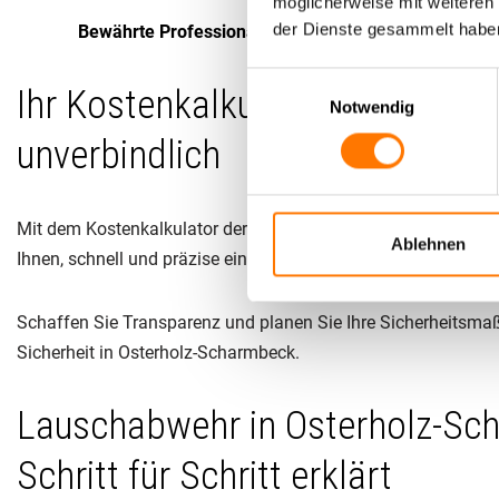
möglicherweise mit weiteren
der Dienste gesammelt habe
Bewährte Professionalität:
Zahlreiche zufriedene Kun
Einwilligungsauswahl
Ihr Kostenkalkulator für Lausc
Notwendig
unverbindlich
Mit dem Kostenkalkulator der
Lentz Gruppe®
können Sie ganz
Ablehnen
Ihnen, schnell und präzise eine erste Orientierung zu erhalte
Schaffen Sie Transparenz und planen Sie Ihre Sicherheitsma
Sicherheit in Osterholz-Scharmbeck.
Lauschabwehr in Osterholz-Sc
Schritt für Schritt erklärt