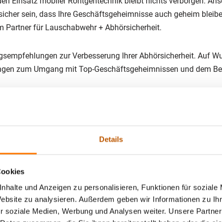
n Einsatz mobiler Röntgentechnik bleibt nichts verborgen. Ans
her sein, dass Ihre Geschäftsgeheimnisse auch geheim bleiben.
em Partner für Lauschabwehr + Abhörsicherheit.
ngsempfehlungen zur Verbesserung Ihrer Abhörsicherheit. Auf Wu
ungen zum Umgang mit Top-Geschäftsgeheimnissen und dem Bewu
nenden Maßnahmen durch Beratungsleistungen vor uns während 
 Wahl für Lauschabwehr in Oster
Details
Cookies
 höchsten Qualitätsstandards nach DIN EN ISO 9001:2015 und w
nhalte und Anzeigen zu personalisieren, Funktionen für soziale
 kombinieren Expertise mit modernster Technik, um optimale Er
Website zu analysieren. Außerdem geben wir Informationen zu I
r soziale Medien, Werbung und Analysen weiter. Unsere Partner
nternehmer garantieren wir maximale Diskretion bei jedem Auft