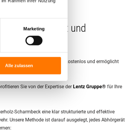
ie im Rahmen Ihrer Nutzung
eise.
 – unkompliziert und
Marketing
eck ermitteln. Der Service ist kostenlos und ermöglicht
Alle zulassen
nkosten gibt es bei uns niemals!
fitieren Sie von der Expertise der
Lentz Gruppe®
für Ihre
terholz-Scharmbeck eine klar strukturierte und effektive
r. Unsere Methode ist darauf ausgelegt, jedes Abhörgerät
ernen: