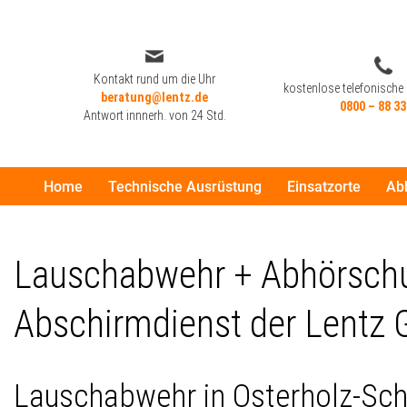
Zum
Inhalt
Kontakt rund um die Uhr
kostenlose telefonische
beratung@lentz.de
springen
0800 – 88 33
Antwort innnerh. von 24 Std.
Home
Technische Ausrüstung
Einsatzorte
Ab
Kontakt rund um die Uhr
kostenlose telefonische
beratung@lentz.de
0800 – 88 33
Antwort innnerh. von 24 Std.
Lauschabwehr + Abhörschut
Abschirmdienst der Lentz 
Lauschabwehr in Osterholz-Sc