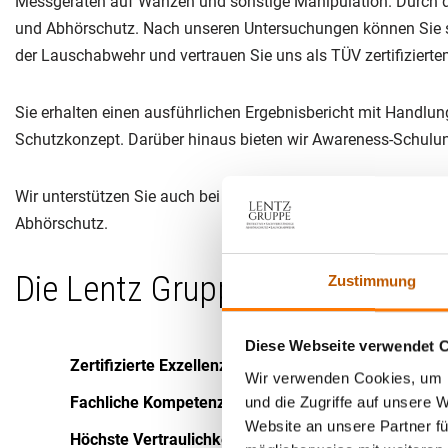
Messgeräten auf Wanzen und sonstige Manipulation. Durch de
und Abhörschutz. Nach unseren Untersuchungen können Sie sic
der Lauschabwehr und vertrauen Sie uns als TÜV zertifiziert
Sie erhalten einen ausführlichen Ergebnisbericht mit Handlu
Schutzkonzept. Darüber hinaus bieten wir Awareness-Schul
Wir unterstützen Sie auch bei baubegleitenden und baupla
Abhörschutz.
Die Lentz Gruppe®: Ihre erste
Zustimmung
Diese Webseite verwendet 
Zertifizierte Exzellenz:
Unsere Arbeit entspricht den
Wir verwenden Cookies, um I
Fachliche Kompetenz:
Unsere erfahrenen Spezialisten
und die Zugriffe auf unsere 
Website an unsere Partner fü
Höchste Vertraulichkeit:
Durch den Verzicht auf Subu