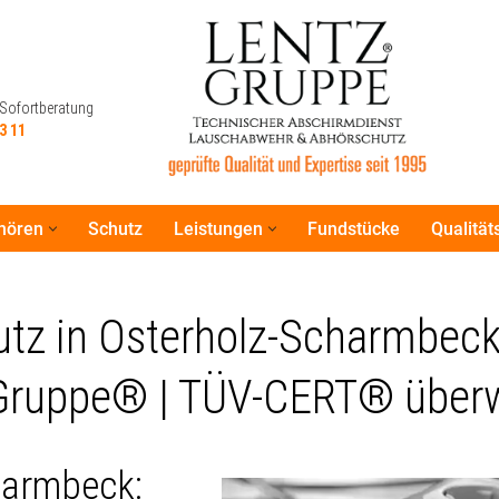
 Sofortberatung
3 11
hören
Schutz
Leistungen
Fundstücke
Qualitä
 Sofortberatung
3 11
z in Osterholz-Scharmbeck 
Gruppe® | TÜV-CERT® überw
harmbeck: