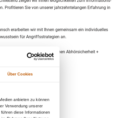
chließend zeigen wir Ihnen Möglichkeiten zum Informations-
 Profitieren Sie von unserer jahrzehntelangen Erfahrung in
nsch erarbeiten wir mit Ihnen gemeinsam ein individuelles
sstsein für Angriffsstrategien an.
Ihres Bauvorhabens zu den Themen Abhörsicherheit +
holz-Scharmbeck
Über Cookies
ird regelmäßig vom TÜV geprüft.
 Medien anbieten zu können
gebnisse zu erzielen.
hrer Verwendung unserer
 führen diese Informationen
rag.