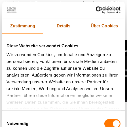
Nämlich nur die Experten mit international anerkanntem TÜV-
CERT® Qualitätsmanagement im Bereich Lauschabwehr |
Abhörschutz: Der technische Abschirmdienst der Lentz
Gruppe®.
Zustimmung
Details
Über Cookies
Diese Webseite verwendet Cookies
Wir verwenden Cookies, um Inhalte und Anzeigen zu
personalisieren, Funktionen für soziale Medien anbieten
zu können und die Zugriffe auf unsere Website zu
analysieren. Außerdem geben wir Informationen zu Ihrer
Verwendung unserer Website an unsere Partner für
soziale Medien, Werbung und Analysen weiter. Unsere
Partner führen diese Informationen möglicherweise mit
weiteren Daten zusammen, die Sie ihnen bereitgestellt
haben oder die sie im Rahmen Ihrer Nutzung der Dienste
Gefahr im Verborgenen: So einfach lassen
gesammelt haben.
Einwilligungsauswahl
sich moderne Abhörgeräte in Ihrem
Notwendig