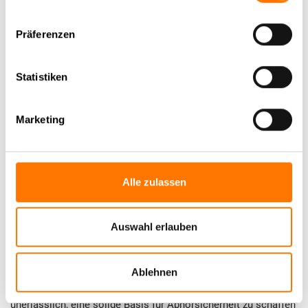
Abhörsicherheit durch TÜV geprüfte Arbeit garantiert nicht nur
Präferenzen
den Schutz sensibler Daten, sondern schafft auch Vertrauen in
die Integrität deiner Kommunikationsinfrastruktur. TÜV-
geprüfte Maßnahmen umfassen umfassende
Statistiken
Sicherheitsanalysen und proaktive Risikobewertungen, die
identifizieren, wo Schwachstellen bestehen könnten. Bei der
Marketing
Implementierung von Technologien zur Abwehr von
Abhöraktionen wird auf höchste Standards geachtet. Das
bedeutet, dass sowohl physische als auch digitale
Sicherheitslösungen miteinander verknüpft werden, um
Alle zulassen
potenzielle Bedrohungen wirksam zu neutralisieren. So wird
sichergestellt, dass eure vertraulichen Informationen nicht in
die falschen Hände geraten. Darüber hinaus spielt die
Auswahl erlauben
kontinuierliche Überwachung eine bedeutende Rolle;
regelmäßige Audits und Schulungen für Mitarbeiter tragen
dazu bei, das Bewusstsein für Sicherheitsrisiken zu schärfen.
Ablehnen
In einer Zeit, in der Bedrohungen ständig zunehmen, ist es
unerlässlich, eine solide Basis für Abhörsicherheit zu schaffen