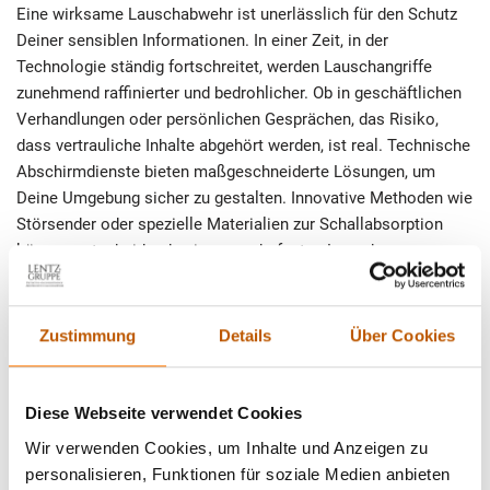
Eine wirksame Lauschabwehr ist unerlässlich für den Schutz
Deiner sensiblen Informationen. In einer Zeit, in der
Technologie ständig fortschreitet, werden Lauschangriffe
zunehmend raffinierter und bedrohlicher. Ob in geschäftlichen
Verhandlungen oder persönlichen Gesprächen, das Risiko,
dass vertrauliche Inhalte abgehört werden, ist real. Technische
Abschirmdienste bieten maßgeschneiderte Lösungen, um
Deine Umgebung sicher zu gestalten. Innovative Methoden wie
Störsender oder spezielle Materialien zur Schallabsorption
können entscheidend sein, um unbefugtes Lauschen zu
verhindern. Die Zusammenarbeit mit erfahrenen Experten auf
diesem Gebiet ermöglicht eine fundierte Analyse Deiner
Sicherheitsbedürfnisse und die Implementierung effektiver
Zustimmung
Details
Über Cookies
Gegenmaßnahmen. Praktische Tipps wie die regelmäßige
Überprüfung von Kommunikationsgeräten oder die Schulung
von Mitarbeitern sind wertvolle Schritte, um das Risiko von
Diese Webseite verwendet Cookies
Lauschangriffen zu minimieren. Schütze Deine Geheimnisse
Wir verwenden Cookies, um Inhalte und Anzeigen zu
aktiv und wehre potenzielle Bedrohungen ab, indem Du jetzt
personalisieren, Funktionen für soziale Medien anbieten
handelst.