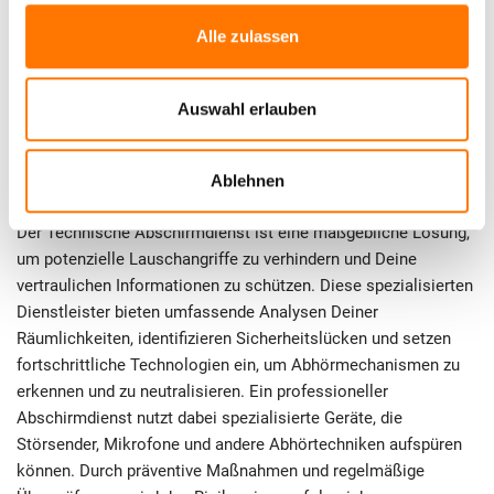
verwendet werden, um Lauschangriffe durchzuführen, und
Alle zulassen
gleichzeitig Strategien entwickeln, um Dich effektiv zu
schützen. Denn nur wer informiert ist, kann proaktiv handeln
und seine sensiblen Informationen absichern.
Auswahl erlauben
3. Lauschabwehr durch Technischen
Ablehnen
Abschirmdienst: Was ist das?
Der Technische Abschirmdienst ist eine maßgebliche Lösung,
um potenzielle Lauschangriffe zu verhindern und Deine
vertraulichen Informationen zu schützen. Diese spezialisierten
Dienstleister bieten umfassende Analysen Deiner
Räumlichkeiten, identifizieren Sicherheitslücken und setzen
fortschrittliche Technologien ein, um Abhörmechanismen zu
erkennen und zu neutralisieren. Ein professioneller
Abschirmdienst nutzt dabei spezialisierte Geräte, die
Störsender, Mikrofone und andere Abhörtechniken aufspüren
können. Durch präventive Maßnahmen und regelmäßige