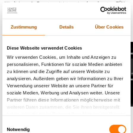
Nämlich nur die Experten mit international anerkanntem TÜV-
CERT® Qualitätsmanagement im Bereich Lauschabwehr |
Abhörschutz: Der technische Abschirmdienst der Lentz
Gruppe®.
Zustimmung
Details
Über Cookies
Diese Webseite verwendet Cookies
Wir verwenden Cookies, um Inhalte und Anzeigen zu
personalisieren, Funktionen für soziale Medien anbieten
zu können und die Zugriffe auf unsere Website zu
analysieren. Außerdem geben wir Informationen zu Ihrer
Verwendung unserer Website an unsere Partner für
soziale Medien, Werbung und Analysen weiter. Unsere
Partner führen diese Informationen möglicherweise mit
weiteren Daten zusammen, die Sie ihnen bereitgestellt
haben oder die sie im Rahmen Ihrer Nutzung der Dienste
Gefahr im Verborgenen: So einfach lassen
gesammelt haben.
Einwilligungsauswahl
sich moderne Abhörgeräte in Ihrem
Notwendig