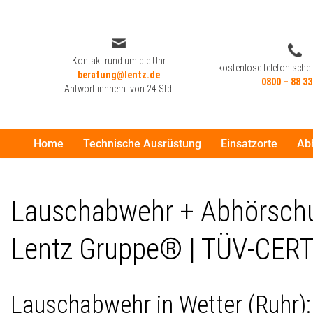
Zum
Inhalt
Kontakt rund um die Uhr
kostenlose telefonische
beratung@lentz.de
springen
0800 – 88 33
Antwort innnerh. von 24 Std.
Home
Technische Ausrüstung
Einsatzorte
Ab
Kontakt rund um die Uhr
kostenlose telefonische
beratung@lentz.de
0800 – 88 33
Antwort innnerh. von 24 Std.
Lauschabwehr + Abhörschut
Lentz Gruppe® | TÜV-CERT
Lauschabwehr in Wetter (Ruhr)