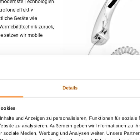
 modernste Technologien
rofone effektiv
tliche Geräte wie
Wärmebildtechnik zurück,
le setzen wir mobile
nahmen im Abhörschutz
auschangriffe und der
her Signale. So schaffen
nsible Daten.
Details
Cookies
nhalte und Anzeigen zu personalisieren, Funktionen für soziale
Website zu analysieren. Außerdem geben wir Informationen zu I
r soziale Medien, Werbung und Analysen weiter. Unsere Partner