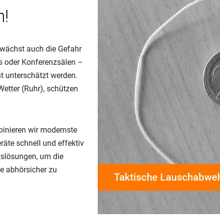
n!
r, wächst auch die Gefahr
s oder Konferenzsälen –
ht unterschätzt werden.
Wetter (Ruhr), schützen
binieren wir modernste
räte schnell und effektiv
itslösungen, um die
e abhörsicher zu