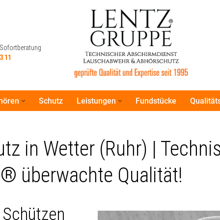
 Sofortberatung
3 11
hören
Schutz
Leistungen
Fundstücke
Qualitä
 Sofortberatung
3 11
z in Wetter (Ruhr) | Techni
® überwachte Qualität!
: Schützen