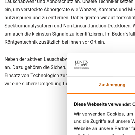
Lauschabwehr und Abhörschutz an. Unsere Techniker setzen
ein, um versteckte Abhörgeräte wie Wanzen, Kameras und Mik
aufzuspüren und zu entfernen. Dabei greifen wir auf fortschrit
Spektrumanalysatoren und Non-Linear-Junction-Detektoren, 
um auch die kleinsten Signale zu identifizieren. Im Bedarfsfal
Röntgentechnik zusätzlich bei Ihnen vor Ort ein.
Neben der aktiven Lauschabwehr bieten wir präventive Maß
an. Dazu gehören die Sicherung von Räumlichkeiten gegen L
Einsatz von Technologien zur Verfälschung elektromagnetisc
wir eine sichere Umgebung für vertrauliche Gespräche und se
Zustimmung
Diese Webseite verwendet 
Wir verwenden Cookies, um I
und die Zugriffe auf unsere 
Website an unsere Partner fü