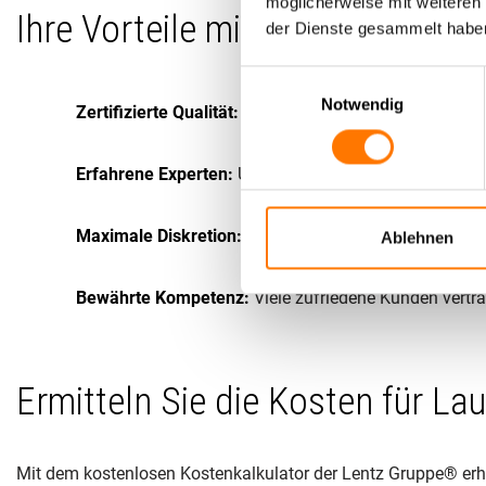
möglicherweise mit weiteren
Ihre Vorteile mit der Lentz Gru
der Dienste gesammelt habe
Einwilligungsauswahl
Notwendig
Zertifizierte Qualität:
Unsere Dienstleistungen sind n
Erfahrene Experten:
Unser Team besteht aus erfahren
Maximale Diskretion:
Wir garantieren absolute Vertra
Ablehnen
Bewährte Kompetenz:
Viele zufriedene Kunden vertra
Ermitteln Sie die Kosten für La
Mit dem kostenlosen Kostenkalkulator der Lentz Gruppe® erha