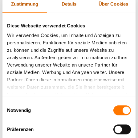
Ziel für Spione und Cyberkriminelle darstellen. Technologische
Zustimmung
Details
Über Cookies
Lösungen wie verschlüsselte Kommunikationsmittel und
spezielle Abhörschutzgeräte sind daher unabdingbar, um
diesen Risiken entgegenzuwirken. Doch der Einsatz dieser
Diese Webseite verwendet Cookies
Technologien allein reicht nicht aus. Es ist ebenso wichtig,
Wir verwenden Cookies, um Inhalte und Anzeigen zu
rechtliche Rahmenbedingungen zu beachten und geschultes
personalisieren, Funktionen für soziale Medien anbieten
Personal im Umgang mit Sicherheitsmaßnahmen zu haben.
zu können und die Zugriffe auf unsere Website zu
Nur eine umfassende Strategie, die sowohl technische als
analysieren. Außerdem geben wir Informationen zu Ihrer
auch menschliche Faktoren berücksichtigt, kann wirksam vor
Verwendung unserer Website an unsere Partner für
den drohenden Gefahren schützen und die
soziale Medien, Werbung und Analysen weiter. Unsere
Unternehmenssicherheit erheblich steigern.
Partner führen diese Informationen möglicherweise mit
weiteren Daten zusammen, die Sie ihnen bereitgestellt
2. Die Bedrohung durch Abhörmaßnahmen:
haben oder die sie im Rahmen Ihrer Nutzung der Dienste
Risiken für Unternehmen und Privatsphäre
gesammelt haben.
Einwilligungsauswahl
Notwendig
Abhörmaßnahmen sind eine ernsthafte Gefahr, die
Unternehmen und deren vertrauliche Informationen massiv
gefährden kann. Die Risiken reichen von finanziellen Verlusten
Präferenzen
über Reputationsschäden bis hin zu rechtlichen