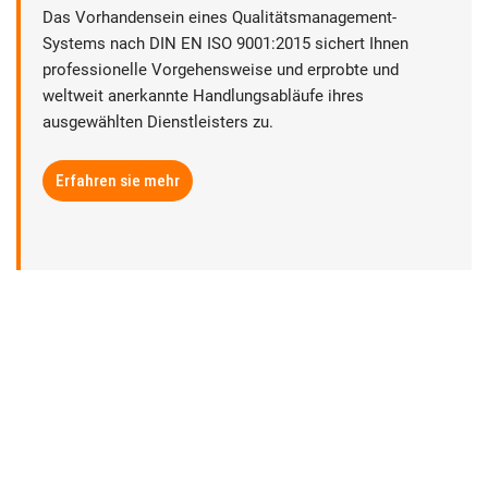
Das Vorhandensein eines Qualitätsmanagement-
Systems nach DIN EN ISO 9001:2015 sichert Ihnen
professionelle Vorgehensweise und erprobte und
weltweit anerkannte Handlungsabläufe ihres
ausgewählten Dienstleisters zu.
Erfahren sie mehr
► Datenschutz
► Rechtliche Hinweise
► Sitemap
► Anbieterkennzeichnung | Impressum
► Abmahnungsbestimmungen
► AGB