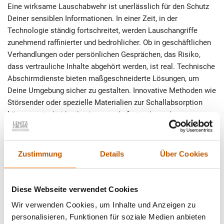
Eine wirksame Lauschabwehr ist unerlässlich für den Schutz
Deiner sensiblen Informationen. In einer Zeit, in der
Technologie ständig fortschreitet, werden Lauschangriffe
zunehmend raffinierter und bedrohlicher. Ob in geschäftlichen
Verhandlungen oder persönlichen Gesprächen, das Risiko,
dass vertrauliche Inhalte abgehört werden, ist real. Technische
Abschirmdienste bieten maßgeschneiderte Lösungen, um
Deine Umgebung sicher zu gestalten. Innovative Methoden wie
Störsender oder spezielle Materialien zur Schallabsorption
können entscheidend sein, um unbefugtes Lauschen zu
verhindern. Die Zusammenarbeit mit erfahrenen Experten auf
diesem Gebiet ermöglicht eine fundierte Analyse Deiner
Sicherheitsbedürfnisse und die Implementierung effektiver
Zustimmung
Details
Über Cookies
Gegenmaßnahmen. Praktische Tipps wie die regelmäßige
Überprüfung von Kommunikationsgeräten oder die Schulung
von Mitarbeitern sind wertvolle Schritte, um das Risiko von
Diese Webseite verwendet Cookies
Lauschangriffen zu minimieren. Schütze Deine Geheimnisse
Wir verwenden Cookies, um Inhalte und Anzeigen zu
aktiv und wehre potenzielle Bedrohungen ab, indem Du jetzt
personalisieren, Funktionen für soziale Medien anbieten
handelst.