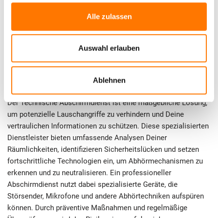
verwendet werden, um Lauschangriffe durchzuführen, und
Alle zulassen
gleichzeitig Strategien entwickeln, um Dich effektiv zu
schützen. Denn nur wer informiert ist, kann proaktiv handeln
und seine sensiblen Informationen absichern.
Auswahl erlauben
3. Lauschabwehr durch Technischen
Abschirmdienst: Was ist das?
Ablehnen
Der Technische Abschirmdienst ist eine maßgebliche Lösung,
um potenzielle Lauschangriffe zu verhindern und Deine
vertraulichen Informationen zu schützen. Diese spezialisierten
Dienstleister bieten umfassende Analysen Deiner
Räumlichkeiten, identifizieren Sicherheitslücken und setzen
fortschrittliche Technologien ein, um Abhörmechanismen zu
erkennen und zu neutralisieren. Ein professioneller
Abschirmdienst nutzt dabei spezialisierte Geräte, die
Störsender, Mikrofone und andere Abhörtechniken aufspüren
können. Durch präventive Maßnahmen und regelmäßige