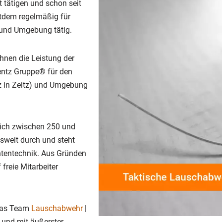
t tätigen und schon seit
itdem regelmäßig für
 und Umgebung tätig.
Ihnen die Leistung der
entz Gruppe® für den
tz in Zeitz) und Umgebung
lich zwischen 250 und
esweit durch und steht
chtentechnik. Aus Gründen
 freie Mitarbeiter
 das Team
Lauschabwehr
|
l und mit äußerster