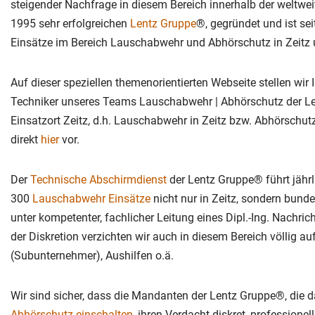
steigender Nachfrage in diesem Bereich innerhalb der weltwei
1995 sehr erfolgreichen
Lentz Gruppe
®, gegründet und ist se
Einsätze im Bereich Lauschabwehr und Abhörschutz in Zeitz
Auf dieser speziellen themenorientierten Webseite stellen wir 
Techniker unseres Teams Lauschabwehr | Abhörschutz der L
Einsatzort Zeitz, d.h. Lauschabwehr in Zeitz bzw. Abhörschu
direkt
hier
vor.
Der
Technische Abschirmdienst
der Lentz Gruppe® führt jähr
300
Lauschabwehr Einsätze
nicht nur in Zeitz, sondern bund
unter kompetenter, fachlicher Leitung eines Dipl.-Ing. Nachri
der Diskretion verzichten wir auch in diesem Bereich völlig auf
(Subunternehmer), Aushilfen o.ä.
Wir sind sicher, dass die Mandanten der Lentz Gruppe®, die
Abhörschutz einschalten
, ihren Verdacht diskret, professionel