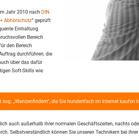
im Jahr 2010 nach
DIN
+ Abhörschutz
“ geprüft
equente Einhaltung
pruchsvollen Bereich
 für den Bereich
uftrag durchführen, die
auch über das dafür
igen Soft-Skills wie
 sog. „Wanzenfindern“, die Sie hundertfach im Internet kaufen 
ich auch außerhalb ihrer normalen Geschäftszeiten, nachts od
h. Selbstverständlich können Sie unseren Technikern bei ihrer 