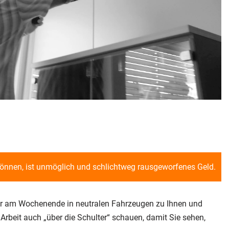
können, ist unmöglich und schlichtweg rausgeworfenes Geld.
er am Wochenende in neutralen Fahrzeugen zu Ihnen und
Arbeit auch „über die Schulter“ schauen, damit Sie sehen,