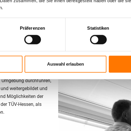
 Daten zusammen, die Sie ihnen bereitgestellt haben oder die s
n.
 niemals etwas davon
Angst ihren Firmennamen
Präferenzen
Statistiken
der „
Abhörskandal
“ zu lesen. Gerade in diesem Zusammenhang i
irmdiensts der Lentz Gruppe® – den wir Ihnen auch vertraglich, 
Auswahl erlauben
, mobiler Röntgentechnik
r Lentz Gruppe®, welche
nd Umgebung durchführen,
 und weitergebildet und
und Möglichkeiten der
 der TÜV-Hessen, als
on.