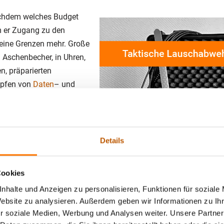
achdem welches Budget
m er Zugang zu den
keine Grenzen mehr. Große
 Aschenbecher, in Uhren,
n, präparierten
apfen von
Daten
– und
esktop-PC’s.
te und Gelegenheiten,
s ist also nichts
Details
igen Tausend Euro durch
nnen.
Cookies
nhalte und Anzeigen zu personalisieren, Funktionen für soziale
Website zu analysieren. Außerdem geben wir Informationen zu I
on Abhöreinrichtungen.
r soziale Medien, Werbung und Analysen weiter. Unsere Partner