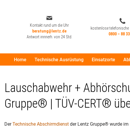
Zum
Inhalt
Kontakt rund um die Uhr
kostenlose telefonische
beratung@lentz.de
springen
0800 – 88 33
Antwort innnerh. von 24 Std.
Home
Technische Ausrüstung
Einsatzorte
Ab
Kontakt rund um die Uhr
kostenlose telefonische
beratung@lentz.de
0800 – 88 33
Antwort innnerh. von 24 Std.
Lauschabwehr + Abhörschut
Gruppe® | TÜV-CERT® über
Der
Technische Abschirmdienst
der Lentz Gruppe® wurde im 