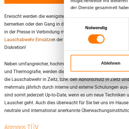
möglicherweise mit weiteren
der Dienste gesammelt habe
Erwischt werden die wenigsten, da die meisten Geschädigten
Einwilligungsauswahl
bemerken oder den Gang in die Öffentlichkeit scheuen, aus 
Notwendig
in der Presse in Verbindung mit den Worten
„Lauschangriff“
o
Lauschabwehr Einsätze
n der Techniker des technischen Absch
Diskretion!
Ablehnen
Neben umfangreicher, hochmoderner
technischer Ausrüstung
und Thermografie, werden die Techniker und Elektroniker, de
die Lauschabwehr in Zeitz, bzw. den Abhörschutz in Zeitz u
mehrmals jährlich durch interne und externe Schulungen aus-
sind somit jederzeit Up-to-Date, wenn es um neue Techniken 
Lauscher geht. Auch dies überwacht für Sie bei uns im Hause
neutrale und international anerkannte Überwachungsinstituti
Apropos TÜV