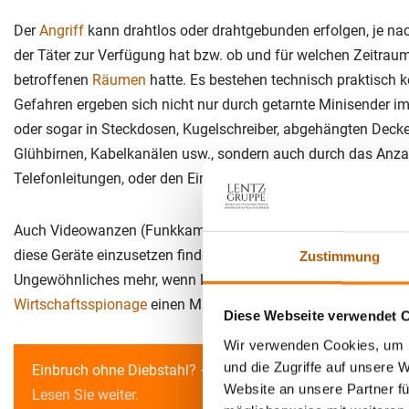
Der
Angriff
kann drahtlos oder drahtgebunden erfolgen, je n
der Täter zur Verfügung hat bzw. ob und für welchen Zeitrau
betroffenen
Räumen
hatte. Es bestehen technisch praktisch 
Gefahren ergeben sich nicht nur durch getarnte Minisender im
oder sogar in Steckdosen, Kugelschreiber, abgehängten Decke
Glühbirnen, Kabelkanälen usw., sondern auch durch das Anz
Telefonleitungen, oder den Einsatz von Keyloggern an ihren D
Auch Videowanzen (Funkkameras) werden immer beliebter. Or
diese Geräte einzusetzen finden sich fast immer und überall. E
Zustimmung
Ungewöhnliches mehr, wenn Laien mit einem Budget von wen
Wirtschaftsspionage
einen Millionenschaden verursachen kö
Diese Webseite verwendet 
Wir verwenden Cookies, um I
und die Zugriffe auf unsere 
Einbruch ohne Diebstahl? –
Neue Masche zum Platzieren v
Website an unsere Partner fü
Lesen Sie weiter.