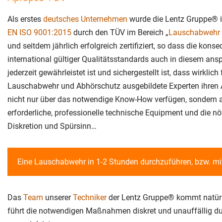
Als erstes
deutsches Unternehmen
wurde die Lentz Gruppe® 
EN ISO 9001:2015
durch den TÜV im Bereich „
Lauschabwehr 
und seitdem jährlich erfolgreich zertifiziert, so dass die kons
international gültiger Qualitätsstandards auch in diesem ans
jederzeit gewährleistet ist und sichergestellt ist, dass wirklich
Lauschabwehr und Abhörschutz ausgebildete Experten ihren A
nicht nur über das notwendige Know-How verfügen, sondern 
erforderliche, professionelle technische Equipment und die nöt
Diskretion und Spürsinn…
Eine Lauschabwehr in 1-2 Stunden durchzuführen, bzw. mit
Das
Team
unserer
Techniker
der Lentz Gruppe® kommt natürl
führt die notwendigen Maßnahmen diskret und unauffällig durc